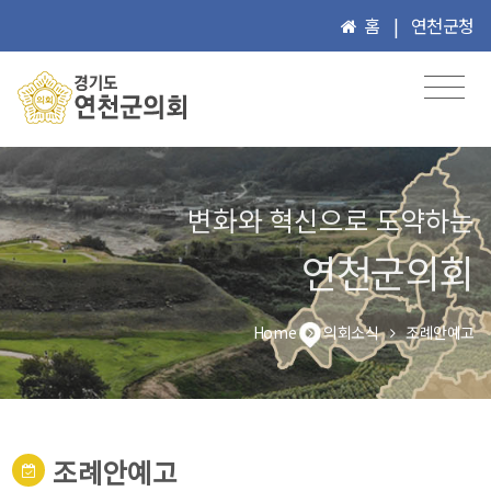
홈
|
연천군청
변화와 혁신으로 도약하는
연천군의회
Home
의회소식
조례안예고
조례안예고