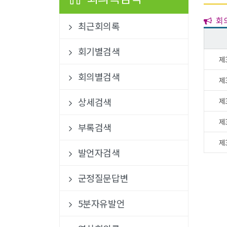
회의
최근회의록
회기별검색
제
회의별검색
제
상세검색
제
제
부록검색
제
발언자검색
군정질문답변
5분자유발언