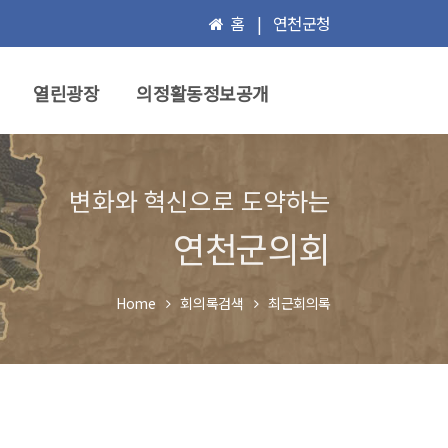
홈
|
연천군청
열린광장
의정활동정보공개
변화와 혁신으로 도약하는
연천군의회
Home
회의록검색
최근회의록